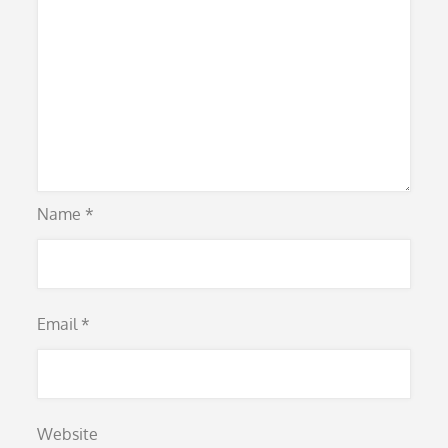
Name
*
Email
*
Website