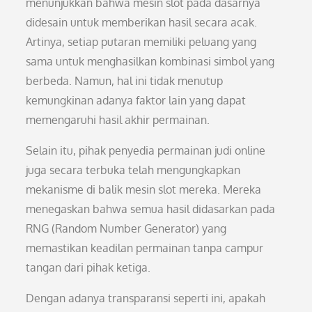
menunjukkan bahwa mesin slot pada dasarnya
didesain untuk memberikan hasil secara acak.
Artinya, setiap putaran memiliki peluang yang
sama untuk menghasilkan kombinasi simbol yang
berbeda. Namun, hal ini tidak menutup
kemungkinan adanya faktor lain yang dapat
memengaruhi hasil akhir permainan.
Selain itu, pihak penyedia permainan judi online
juga secara terbuka telah mengungkapkan
mekanisme di balik mesin slot mereka. Mereka
menegaskan bahwa semua hasil didasarkan pada
RNG (Random Number Generator) yang
memastikan keadilan permainan tanpa campur
tangan dari pihak ketiga.
Dengan adanya transparansi seperti ini, apakah