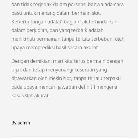
dan tidak terjebak dalam persepsi bahwa ada cara
pasti untuk menang dalam bermain slot.
Keberuntungan adalah bagian tak terhindarkan
dalam perjudian, dan yang terbaik adalah
menikmati permainan tanpa terlalu terbebani oleh
upaya memprediksi hasil secara akurat.
Dengan demikian, mari kita terus bermain dengan
bijak dan tetap menyenangi keseruan yang
ditawarkan oleh mesin slot, tanpa terlalu terpaku
pada upaya mencari jawaban definitif mengenai
kasus slot akurat.
By
admin