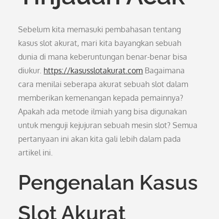
Sebelum kita memasuki pembahasan tentang
kasus slot akurat, mari kita bayangkan sebuah
dunia di mana keberuntungan benar-benar bisa
diukur.
https://kasusslotakurat.com
Bagaimana
cara menilai seberapa akurat sebuah slot dalam
memberikan kemenangan kepada pemainnya?
Apakah ada metode ilmiah yang bisa digunakan
untuk menguji kejujuran sebuah mesin slot? Semua
pertanyaan ini akan kita gali lebih dalam pada
artikel ini.
Pengenalan Kasus
Slot Akurat