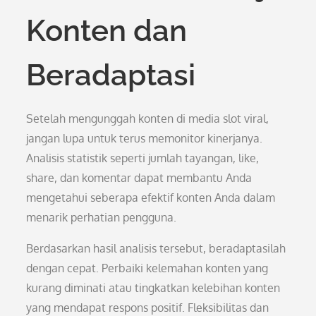
Konten dan
Beradaptasi
Setelah mengunggah konten di media slot viral,
jangan lupa untuk terus memonitor kinerjanya.
Analisis statistik seperti jumlah tayangan, like,
share, dan komentar dapat membantu Anda
mengetahui seberapa efektif konten Anda dalam
menarik perhatian pengguna.
Berdasarkan hasil analisis tersebut, beradaptasilah
dengan cepat. Perbaiki kelemahan konten yang
kurang diminati atau tingkatkan kelebihan konten
yang mendapat respons positif. Fleksibilitas dan