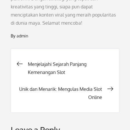
kreativitas yang tinggi, siapa pun dapat
menciptakan konten viral yang meraih popularitas
di dunia maya. Selamat mencoba!
By
admin
Post
Menjelajahi Sejarah Panjang
Kemenangan Slot
navigation
Unik dan Menarik: Mengulas Media Slot
Online
Leave a Reply