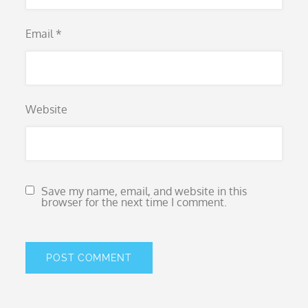
Email
*
Website
Save my name, email, and website in this
browser for the next time I comment.