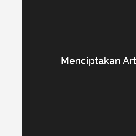
Menciptakan Art