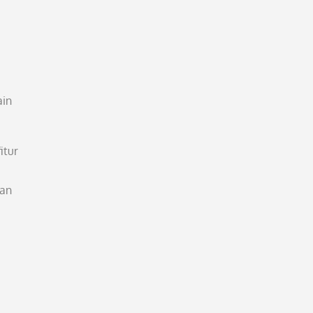
ain
itur
dan