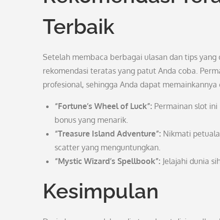
Terbaik
Setelah membaca berbagai ulasan dan tips yang d
rekomendasi teratas yang patut Anda coba. Permai
profesional, sehingga Anda dapat memainkannya 
“Fortune’s Wheel of Luck”:
Permainan slot ini
bonus yang menarik.
“Treasure Island Adventure”:
Nikmati petuala
scatter yang menguntungkan.
“Mystic Wizard’s Spellbook”:
Jelajahi dunia s
Kesimpulan