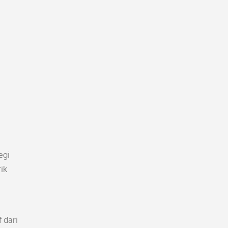
egi
ik
 dari