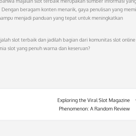
 bahwa majalah slot terbaik merupakan sumber informasi yan
e. Dengan beragam konten menarik, gaya penulisan yang memi
i mampu menjadi panduan yang tepat untuk meningkatkan
h slot terbaik dan jadilah bagian dari komunitas slot online
nia slot yang penuh warna dan keseruan?
Exploring the Viral Slot Magazine
Phenomenon: A Random Review