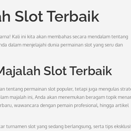
h Slot Terbaik
warna! Kali ini kita akan membahas secara mendalam tentang
nda dalam menjelajahi dunia permainan slot yang seru dan
ajalah Slot Terbaik
an tentang permainan slot populer, tetapi juga mengulas strat
alam majalah ini, Anda akan menemukan beragam topik menar
terbaru, wawancara dengan pemain profesional, hingga artikel
tar turnamen slot yang sedang berlangsung, serta tips eksklusif