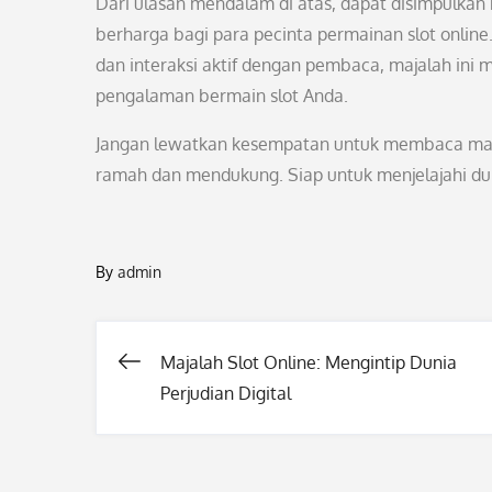
Dari ulasan mendalam di atas, dapat disimpulkan
berharga bagi para pecinta permainan slot onlin
dan interaksi aktif dengan pembaca, majalah in
pengalaman bermain slot Anda.
Jangan lewatkan kesempatan untuk membaca majala
ramah dan mendukung. Siap untuk menjelajahi du
By
admin
Majalah Slot Online: Mengintip Dunia
Post
Perjudian Digital
navigation