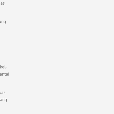
has
yang
kel-
antai
luas
yang