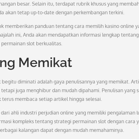
angan besar. Selain itu, terdapat rubrik khusus yang memba
nda akan tetap up-to-date dengan perkembangan terkini.
untuk memberikan panduan tentang cara memilih kasino online 
alah ini, Anda akan mendapatkan informasi lengkap tentang
permainan slot berkualitas.
ang Memikat
 begitu diminati adalah gaya penulisannya yang memikat. Arti
if, tetapi juga menghibur dan mudah dipahami. Penulisan yang s
erus membaca setiap artikel hingga selesai.
ri dari ahli industri perjudian online yang memiliki pengalaman 
masi kompleks tentang strategi permainan slot dengan cara 
 berbagai kalangan dapat dengan mudah memahaminya.