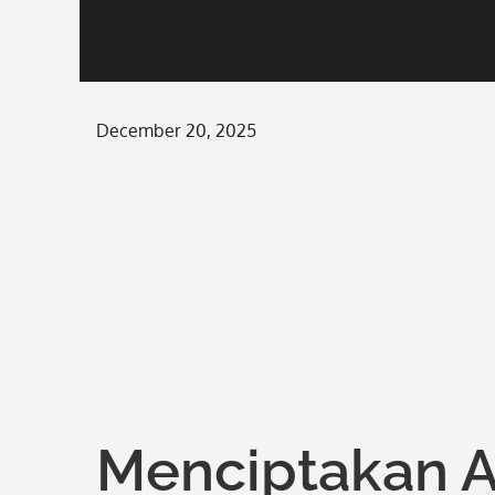
Posted
December 20, 2025
on
Menciptakan A