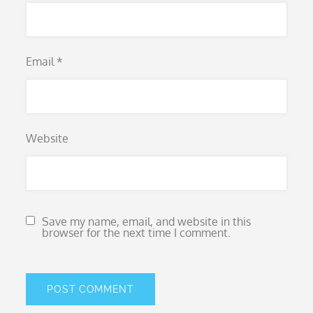
Email
*
Website
Save my name, email, and website in this
browser for the next time I comment.