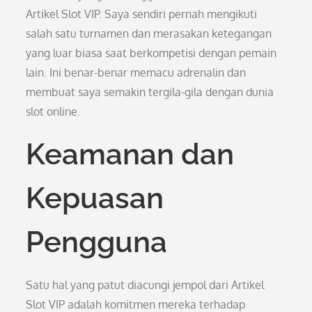
Artikel Slot VIP. Saya sendiri pernah mengikuti
salah satu turnamen dan merasakan ketegangan
yang luar biasa saat berkompetisi dengan pemain
lain. Ini benar-benar memacu adrenalin dan
membuat saya semakin tergila-gila dengan dunia
slot online.
Keamanan dan
Kepuasan
Pengguna
Satu hal yang patut diacungi jempol dari Artikel
Slot VIP adalah komitmen mereka terhadap