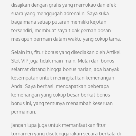
disajikan dengan grafis yang memukau dan efek
suara yang menggugah adrenalin. Saya suka
bagaimana setiap putaran memiliki kejutan
tersendiri, membuat saya tidak pernah bosan
meskipun bermain dalam waktu yang cukup lama.
Selain itu, fitur bonus yang disediakan oleh Artikel
Slot VIP juga tidak main-main. Mulai dari bonus
selamat datang hingga bonus harian, ada banyak
kesempatan untuk meningkatkan kemenangan
Anda. Saya berhasil mendapatkan beberapa
kemenangan yang cukup besar berkat bonus-
bonus ini, yang tentunya menambah keseruan
permainan.
Jangan lupa juga untuk memanfaatkan fitur
turnamen yang diselenggarakan secara berkala di