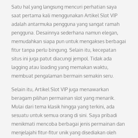
Satu hal yang langsung mencuri perhatian saya
saat pertama kali menggunakan Artikel Slot VIP
adalah antarmuka pengguna yang sangat ramah
pengguna. Desainnya sederhana namun elegan,
memudahkan siapa pun untuk mengakses berbagai
fitur tanpa perlu bingung. Selain itu, kecepatan
situs ini juga patut diacungi jempol. Tidak ada
lagging atau loading yang memakan waktu,
membuat pengalaman bermain semakin seru.
Selain itu, Artikel Slot VIP juga menawarkan
beragam pilihan permainan slot yang menarik.
Mulai dari tema klasik hingga yang terkini, ada
sesuatu untuk semua orang di sini. Saya pribadi
menikmati mencoba berbagai jenis permainan dan
menjelajahi fitur-fitur unik yang disediakan oleh