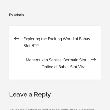
By
admin
Post
Exploring the Exciting World of Bahas
Slot RTP
navigation
Menemukan Sensasi Bermain Slot
Online di Bahas Slot Viral
Leave a Reply
Your email address will not be published.
Required