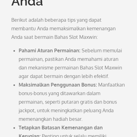
Anda
Berikut adalah beberapa tips yang dapat
membantu Anda memaksimalkan kemenangan
Anda saat bermain Bahas Slot Maxwin:
Pahami Aturan Permainan:
Sebelum memulai
permainan, pastikan Anda memahami aturan
dan mekanisme permainan Bahas Slot Maxwin
agar dapat bermain dengan lebih efektif.
Maksimalkan Penggunaan Bonus:
Manfaatkan
bonus-bonus yang ditawarkan dalam
permainan, seperti putaran gratis dan bonus
jackpot, untuk meningkatkan peluang Anda
memenangkan hadiah besar.
Tetapkan Batasan Kemenangan dan
Kerugian:
Penting untuk selalu memiliki