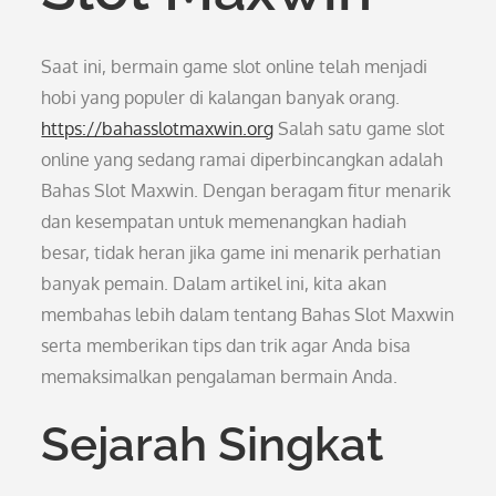
Saat ini, bermain game slot online telah menjadi
hobi yang populer di kalangan banyak orang.
https://bahasslotmaxwin.org
Salah satu game slot
online yang sedang ramai diperbincangkan adalah
Bahas Slot Maxwin. Dengan beragam fitur menarik
dan kesempatan untuk memenangkan hadiah
besar, tidak heran jika game ini menarik perhatian
banyak pemain. Dalam artikel ini, kita akan
membahas lebih dalam tentang Bahas Slot Maxwin
serta memberikan tips dan trik agar Anda bisa
memaksimalkan pengalaman bermain Anda.
Sejarah Singkat