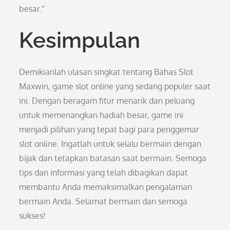
besar.”
Kesimpulan
Demikianlah ulasan singkat tentang Bahas Slot
Maxwin, game slot online yang sedang populer saat
ini. Dengan beragam fitur menarik dan peluang
untuk memenangkan hadiah besar, game ini
menjadi pilihan yang tepat bagi para penggemar
slot online. Ingatlah untuk selalu bermain dengan
bijak dan tetapkan batasan saat bermain. Semoga
tips dan informasi yang telah dibagikan dapat
membantu Anda memaksimalkan pengalaman
bermain Anda. Selamat bermain dan semoga
sukses!