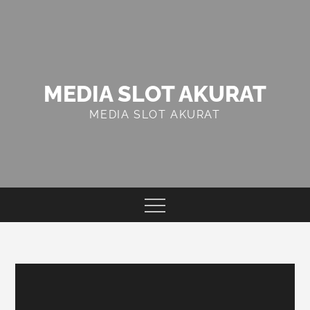
Skip
to
content
MEDIA SLOT AKURAT
MEDIA SLOT AKURAT